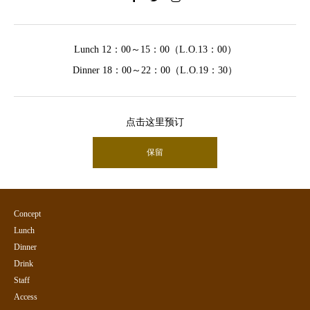
Lunch 12：00～15：00（L.O.13：00）
Dinner 18：00～22：00（L.O.19：30）
点击这里预订
保留
Concept
Lunch
Dinner
Drink
Staff
Access