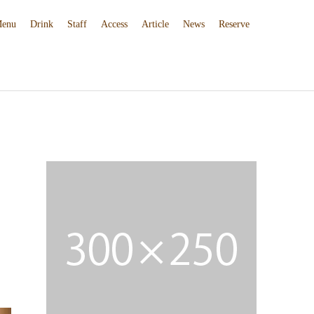
enu
Drink
Staff
Access
Article
News
Reserve