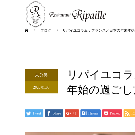
ブログ
リパイユコラム：フランスと日本の年末年始
リパイユコラ
未分类
年始の過ごし
2020.01.08
Tweet
Share
+1
Hatena
Pocket
R