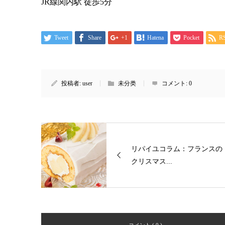
JR線関内駅 徒歩5分
Tweet
Share
+1
Hatena
Pocket
R
投稿者:
user
未分类
コメント:
0
リパイユコラム：フランスの
クリスマス...
コメント ( 0 )