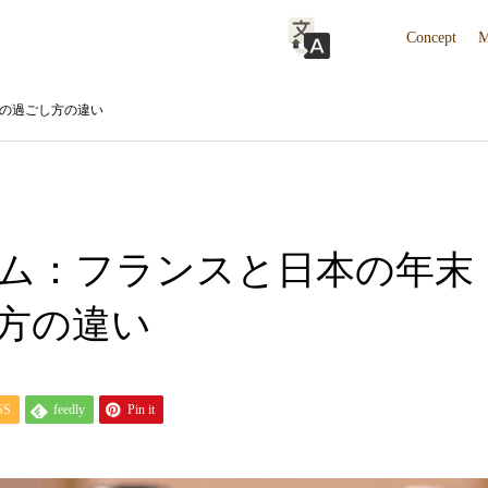
Concept
M
の過ごし方の違い
ム：フランスと日本の年末
方の違い
SS
feedly
Pin it