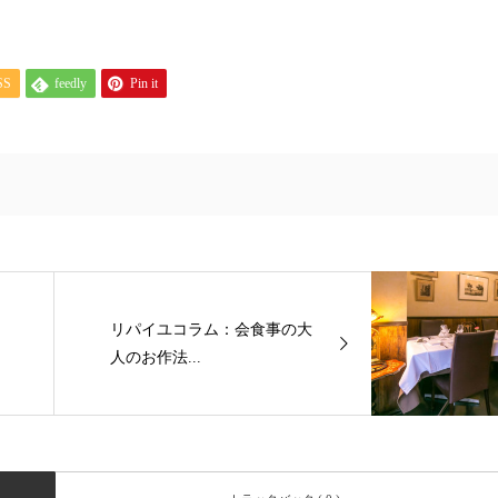
SS
feedly
Pin it
リパイユコラム：会食事の大
人のお作法...