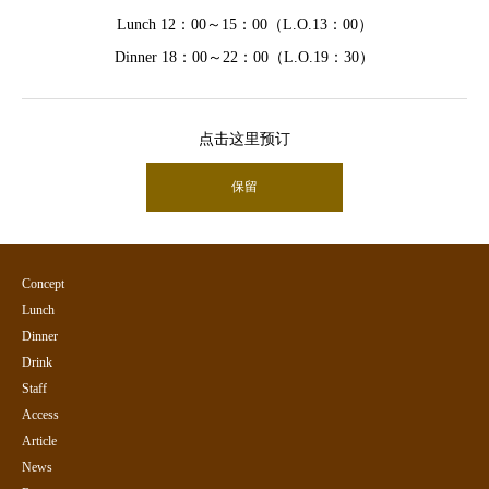
Lunch 12：00～15：00（L.O.13：00）
Dinner 18：00～22：00（L.O.19：30）
点击这里预订
保留
Concept
Lunch
Dinner
Drink
Staff
Access
Article
News