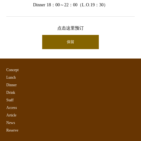
Dinner 18：00～22：00（L.O.19：30）
点击这里预订
保留
Concept
Lunch
Dinner
Drink
Staff
Access
Article
News
Reserve