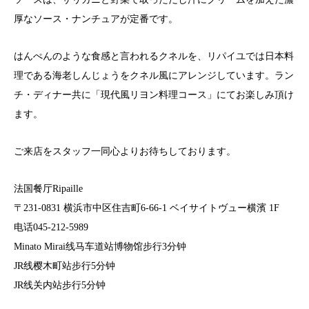
厚なソース・ナンチュアが定番です。
はんぺんのような食感と言われるクネルを、リパイユでは日本料
理である海老しんじょうをクネル風にアレンジしています。ラン
チ・ディナー共に「現代風リヨン料理コース」にてお楽しみ頂け
ます。
ご来店をスタッフ一同心よりお待ちしております。
法国餐厅Ripaille
〒231-0831 横浜市中区住吉町6-66-1 ベイサイトヴュー横濱 1F
电话045-212-5989
Minato Mirai线马车道站博物馆步行3分钟
JR线樱木町站步行5分钟
JR线关内站步行5分钟