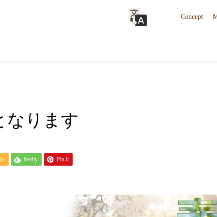
Concept
M
店となります
SS
feedly
Pin it