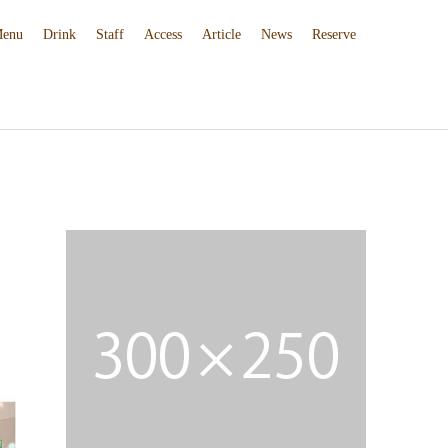
enu
Drink
Staff
Access
Article
News
Reserve