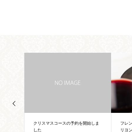
開始しま
フレンチレストランリパイユ自慢の
リパ
リヨン郷土料理「バヴェット」のご
に美