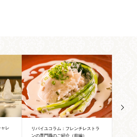
フレンチレストランリパイユ自慢の
フレン
ストラ
リヨン郷土料理「グルヌイユ」のご
計はぜ