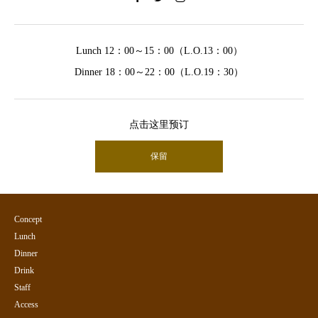
Lunch 12：00～15：00（L.O.13：00）
Dinner 18：00～22：00（L.O.19：30）
点击这里预订
保留
Concept
Lunch
Dinner
Drink
Staff
Access